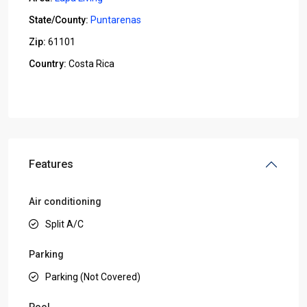
State/County:
Puntarenas
Zip:
61101
Country:
Costa Rica
Open In Google Maps
Features
Air conditioning
Split A/C
Parking
Parking (Not Covered)
Pool