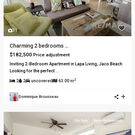
31
Charming 2 bedrooms ...
$182,500
Price adjustment
Inviting 2-Bedroom Apartment in Lapa Living, Jaco Beach
Looking for the perfect
...
2
2
2
uncovered
63.00 m
Dominique Brousseau
For Sale
Recently Reduced!