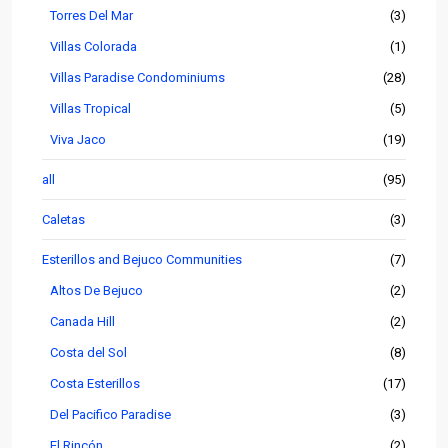
Torres Del Mar
(3)
Villas Colorada
(1)
Villas Paradise Condominiums
(28)
Villas Tropical
(5)
Viva Jaco
(19)
all
(95)
Caletas
(3)
Esterillos and Bejuco Communities
(7)
Altos De Bejuco
(2)
Canada Hill
(2)
Costa del Sol
(8)
Costa Esterillos
(17)
Del Pacifico Paradise
(3)
El Rincón
(2)