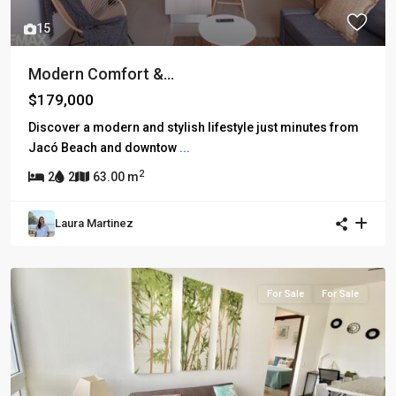
15
Modern Comfort &...
$179,000
Discover a modern and stylish lifestyle just minutes from
Jacó Beach and downtow
...
2
2
2
63.00 m
Laura Martinez
For Sale
For Sale