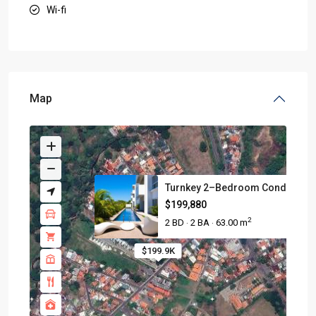
Wi-fi
Map
Turnkey 2–Bedroom Condo in Pla
$199,880
2
2 BD
2 BA
63.00 m
·
·
$199.9K