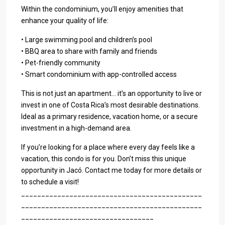
Within the condominium, you’ll enjoy amenities that
enhance your quality of life:
• Large swimming pool and children’s pool
• BBQ area to share with family and friends
• Pet-friendly community
• Smart condominium with app-controlled access
This is not just an apartment… it’s an opportunity to live or
invest in one of Costa Rica’s most desirable destinations.
Ideal as a primary residence, vacation home, or a secure
investment in a high-demand area.
If you’re looking for a place where every day feels like a
vacation, this condo is for you. Don’t miss this unique
opportunity in Jacó. Contact me today for more details or
to schedule a visit!
_____________________________________________
_____________________________________________
_________________________________