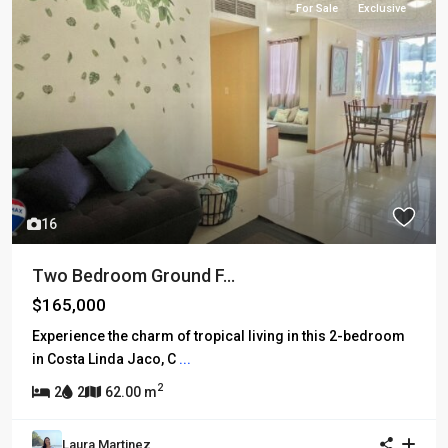
For Sale
Exclusive
16
Two Bedroom Ground F...
$165,000
Experience the charm of tropical living in this 2-bedroom
in Costa Linda Jaco, C
...
2
2
2
62.00 m
Laura Martinez