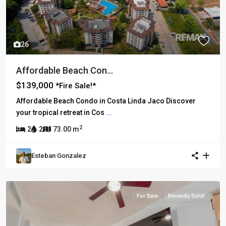
26
Affordable Beach Con...
$139,000
*Fire Sale!*
Affordable Beach Condo in Costa Linda Jaco Discover
your tropical retreat in Cos
...
2
2
2
73.00 m
Esteban Gonzalez
For Sale
Recently Sold!