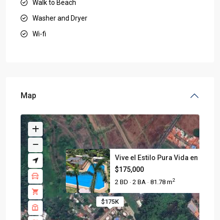
Walk to Beach
Washer and Dryer
Wi-fi
Map
Vive el Estilo Pura Vida en Ja...
$175,000
2
2 BD
2 BA
81.78 m
·
·
$175K