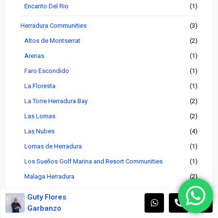
Encanto Del Rio
(1)
Herradura Communities
(3)
Altos de Montserrat
(2)
Arenas
(1)
Faro Escondido
(1)
La Floresta
(1)
La Torre Herradura Bay
(2)
Las Lomas
(2)
Las Nubes
(4)
Lomas de Herradura
(1)
Los Sueños Golf Marina and Resort Communities
(1)
Malaga Herradura
(2)
Mar a Mar
(5)
Guty Flores
Pacific Sun
(1)
Garbanzo