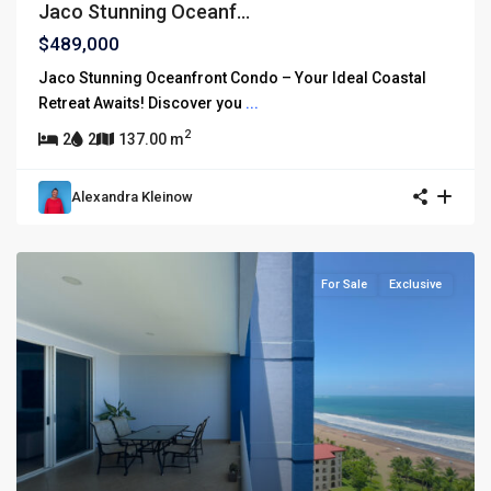
Jaco Stunning Oceanf...
$489,000
Jaco Stunning Oceanfront Condo – Your Ideal Coastal
Retreat Awaits! Discover you
...
2
2
2
137.00 m
Alexandra Kleinow
For Sale
Exclusive