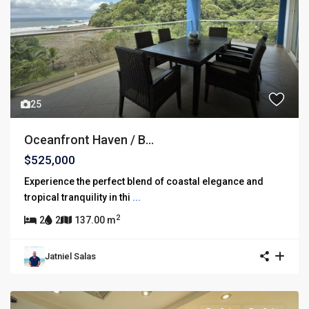
25
Oceanfront Haven / B...
$525,000
Experience the perfect blend of coastal elegance and
tropical tranquility in thi
...
2
2
2
137.00 m
Jatniel Salas