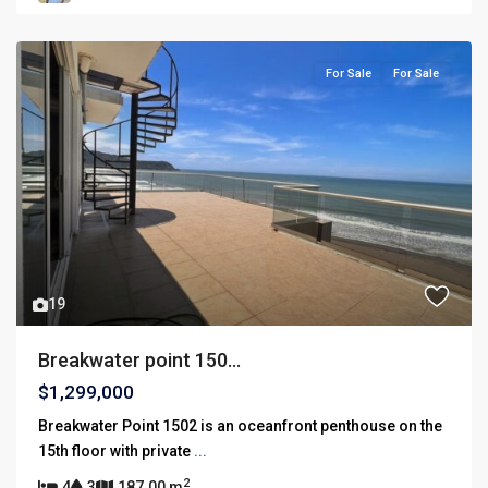
For Sale
For Sale
19
Breakwater point 150...
$1,299,000
Breakwater Point 1502 is an oceanfront penthouse on the
15th floor with private
...
2
4
3
187.00 m