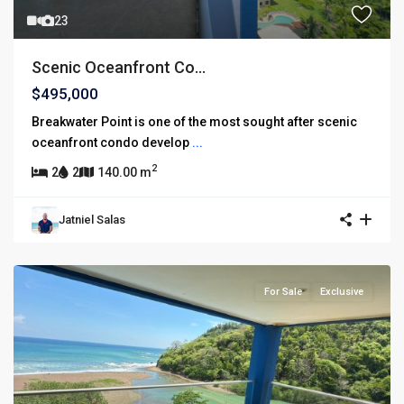
23
Scenic Oceanfront Co...
$495,000
Breakwater Point is one of the most sought after scenic
oceanfront condo develop
...
2
2
2
140.00 m
Jatniel Salas
For Sale
Exclusive