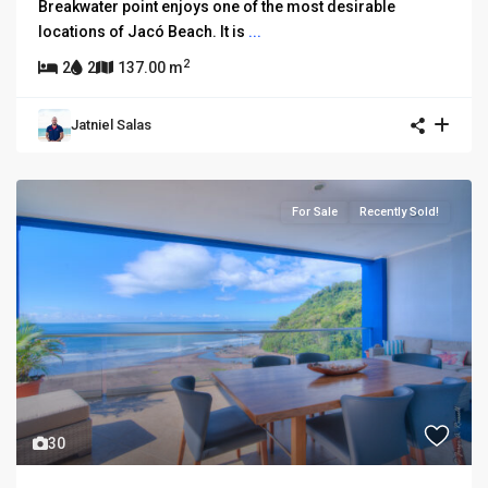
Breakwater point enjoys one of the most desirable
locations of Jacó Beach. It is
...
2
2
2
137.00 m
Jatniel Salas
For Sale
Recently Sold!
30