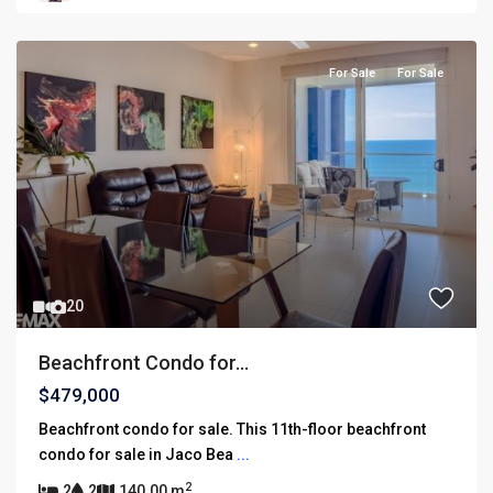
For Sale
For Sale
20
Beachfront Condo for...
$479,000
Beachfront condo for sale. This 11th-floor beachfront
condo for sale in Jaco Bea
...
2
2
2
140.00 m