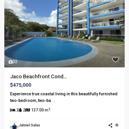
For Sale
Exclusive
22
Jaco Beachfront Cond...
$475,000
Experience true coastal living in this beautifully furnished
two-bedroom, two-ba
...
2
2
2
137.00 m
Jatniel Salas